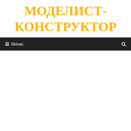
Перейти
МОДЕЛИСТ-
к
содержимому
КОНСТРУКТОР
Меню