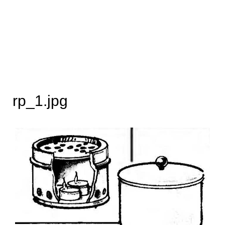
rp_1.jpg