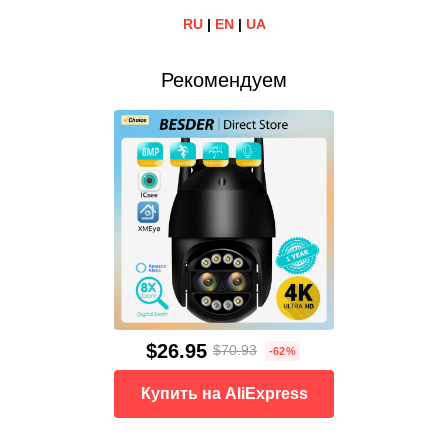
RU
|
EN
|
UA
Рекомендуем
$26.95
$70.93
-62%
Купить на AliExpress