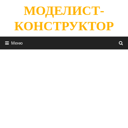
Перейти
МОДЕЛИСТ-
к
содержимому
КОНСТРУКТОР
Меню