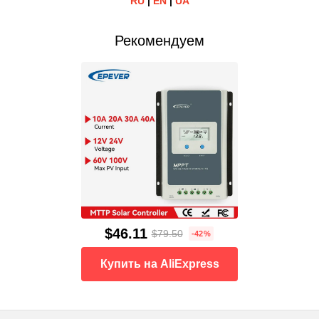
RU
|
EN
|
UA
Рекомендуем
$46.11
$79.50
-42%
Купить на AliExpress