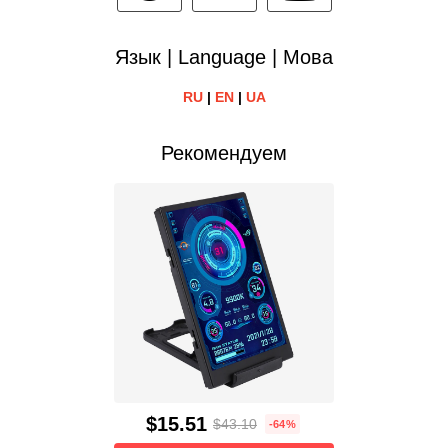
Язык | Language | Мова
RU
|
EN
|
UA
Рекомендуем
$15.51
$43.10
-64%