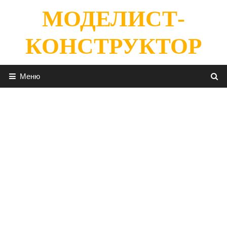
Перейти
МОДЕЛИСТ-
к
содержимому
КОНСТРУКТОР
Меню