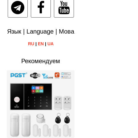
Язык | Language | Мова
RU
|
EN
|
UA
Рекомендуем