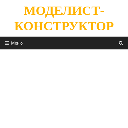
Перейти
МОДЕЛИСТ-
к
содержимому
КОНСТРУКТОР
Меню