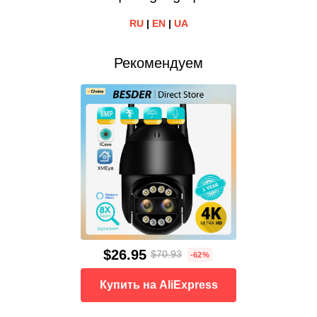
RU
|
EN
|
UA
Рекомендуем
$26.95
$70.93
-62%
Купить на AliExpress