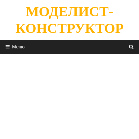
Перейти
МОДЕЛИСТ-
к
содержимому
КОНСТРУКТОР
Меню