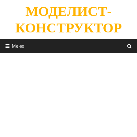
Перейти
МОДЕЛИСТ-
к
содержимому
КОНСТРУКТОР
Меню