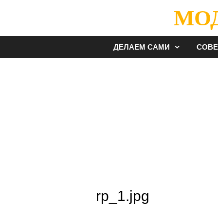
Перейти
МО
к
содержимому
ДЕЛАЕМ САМИ
СОВ
rp_1.jpg