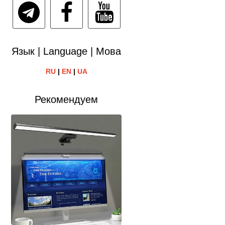
Язык | Language | Мова
RU
|
EN
|
UA
Рекомендуем