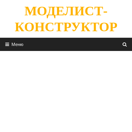
Перейти
МОДЕЛИСТ-
к
содержимому
КОНСТРУКТОР
Меню