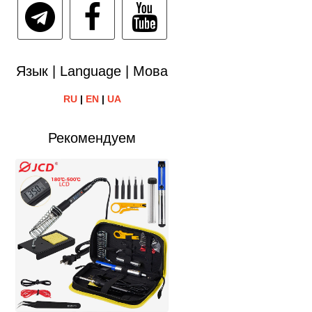
Язык | Language | Мова
RU
|
EN
|
UA
Рекомендуем