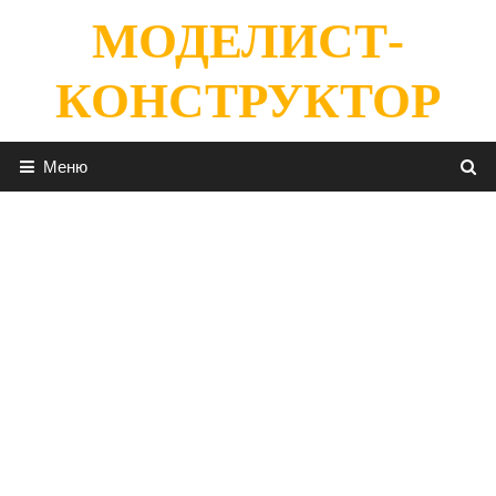
Перейти
МОДЕЛИСТ-
к
содержимому
КОНСТРУКТОР
Меню