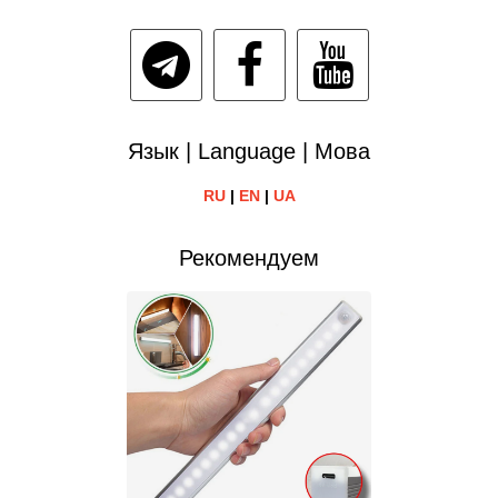
Язык | Language | Мова
RU
|
EN
|
UA
Рекомендуем