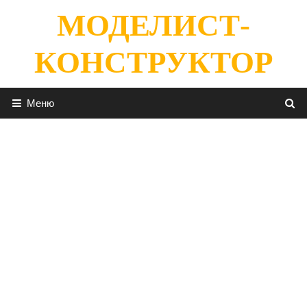
Перейти
МОДЕЛИСТ-
к
содержимому
КОНСТРУКТОР
Меню