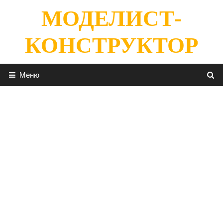
Перейти
МОДЕЛИСТ-
к
содержимому
КОНСТРУКТОР
Меню