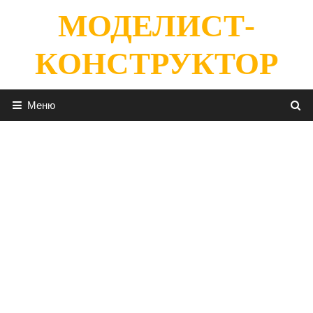
Перейти
МОДЕЛИСТ-
к
содержимому
КОНСТРУКТОР
Меню