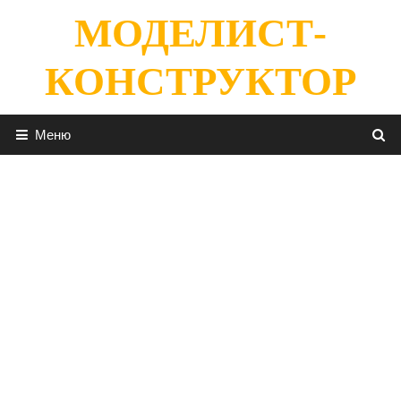
Перейти
МОДЕЛИСТ-
к
содержимому
КОНСТРУКТОР
Меню