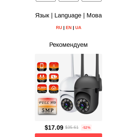
Язык | Language | Мова
RU
|
EN
|
UA
Рекомендуем
$17.09
$35.61
-52%