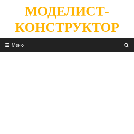
Перейти
МОДЕЛИСТ-
к
содержимому
КОНСТРУКТОР
Меню