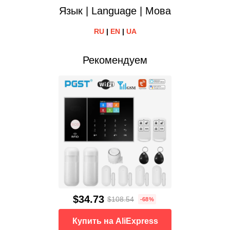
Язык | Language | Мова
RU
|
EN
|
UA
Рекомендуем
$34.73
$108.54
-68%
Купить на AliExpress