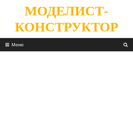
Перейти
МОДЕЛИСТ-
к
содержимому
КОНСТРУКТОР
Меню