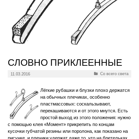
СЛОВНО ПРИКЛЕЕННЫЕ
Рубрики
Со всего света
11.03.2016
Лёгкие рубашки и блузки плохо держатся
на обычных плечиках, особенно
пластмассовых: соскальзывают,
перекашиваются и от этого мнутся. Есть
простой выход из этого положения: нужно
с помощью клея «Момент» прикрепить по концам
кусочки губчатой резины или поролона, как показано на
рисунке, и плечики удержат даже то, что на бретельках.