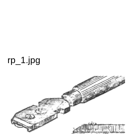
rp_1.jpg