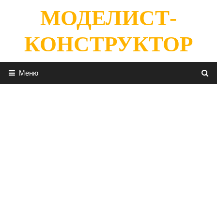
Перейти
МОДЕЛИСТ-
к
содержимому
КОНСТРУКТОР
Меню