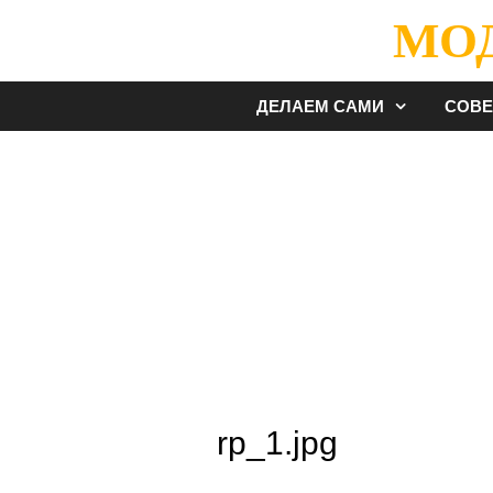
Перейти
МО
к
содержимому
ДЕЛАЕМ САМИ
СОВ
rp_1.jpg