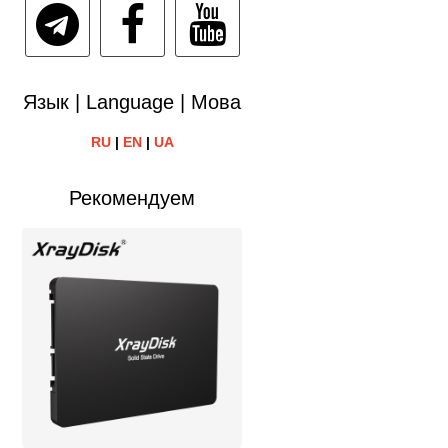
Язык | Language | Мова
RU
|
EN
|
UA
Рекомендуем