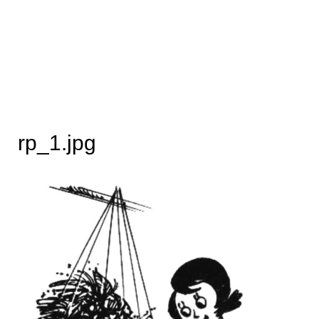
rp_1.jpg