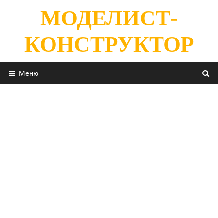
Перейти
МОДЕЛИСТ-
к
содержимому
КОНСТРУКТОР
Меню