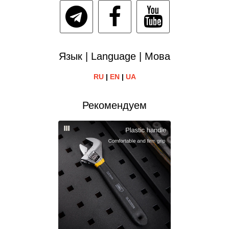
Язык | Language | Мова
RU
|
EN
|
UA
Рекомендуем