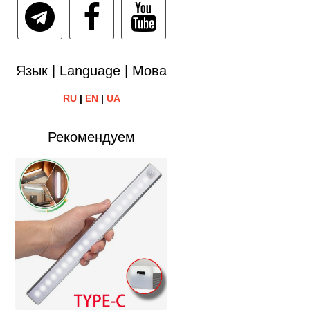
Язык | Language | Мова
RU
|
EN
|
UA
Рекомендуем