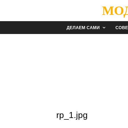
Перейти
МО
к
содержимому
ДЕЛАЕМ САМИ
СОВ
rp_1.jpg