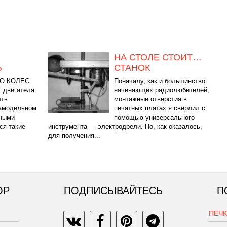
НА СТОЛЕ СТОИТ…
Ь
СТАНОК
О КОЛЕС
Поначалу, как и большинство
т двигателя
начинающих радиолюбителей,
ыть
монтажные отверстия в
самодельном
печатных платах я сверлил с
чными
помощью универсального
ся такие
инструмента — электродрели. Но, как оказалось,
для получения...
ОР
ПОДПИСЫВАЙТЕСЬ
П
ПЕЧ