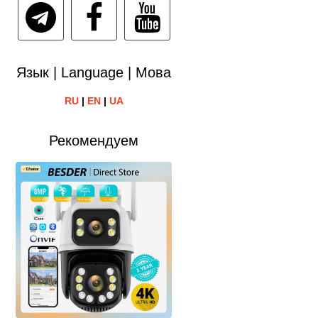
Язык | Language | Мова
RU
|
EN
|
UA
Рекомендуем