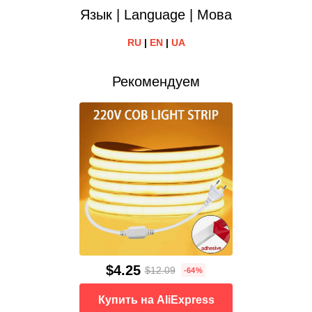
Язык | Language | Мова
RU
|
EN
|
UA
Рекомендуем
$4.25
$12.09
-64%
Купить на AliExpress