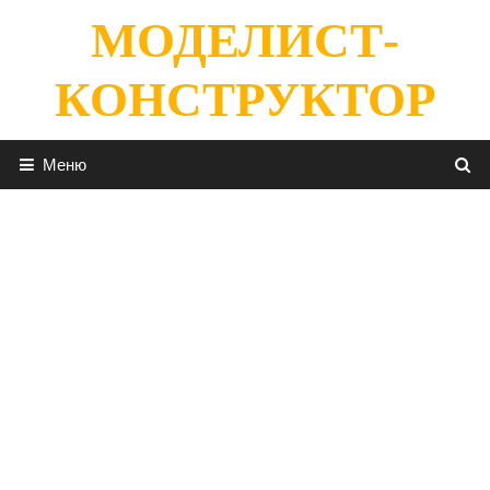
Перейти
МОДЕЛИСТ-
к
содержимому
КОНСТРУКТОР
Меню