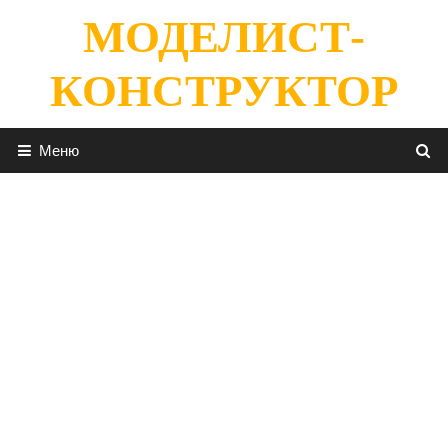
Перейти
МОДЕЛИСТ-
к
содержимому
КОНСТРУКТОР
Меню