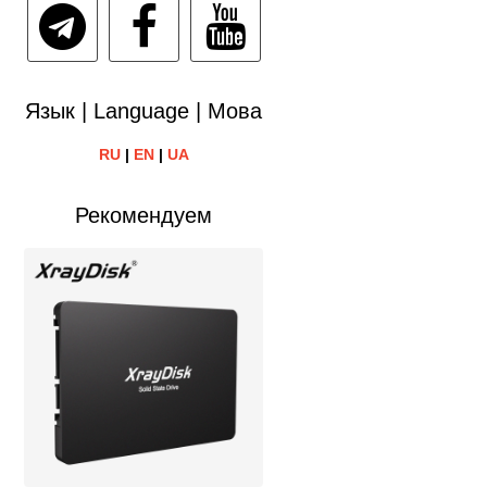
Язык | Language | Мова
RU
|
EN
|
UA
Рекомендуем