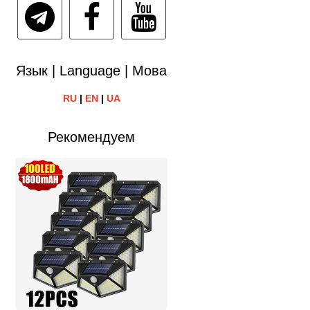
Язык | Language | Мова
RU
|
EN
|
UA
Рекомендуем