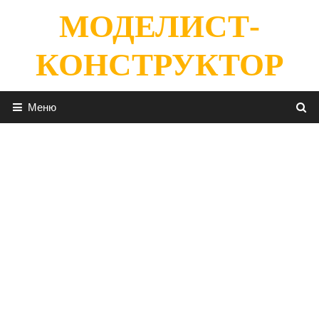
Перейти
МОДЕЛИСТ-
к
содержимому
КОНСТРУКТОР
Меню