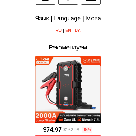
Язык | Language | Мова
RU
|
EN
|
UA
Рекомендуем
$74.97
$162.98
-54%