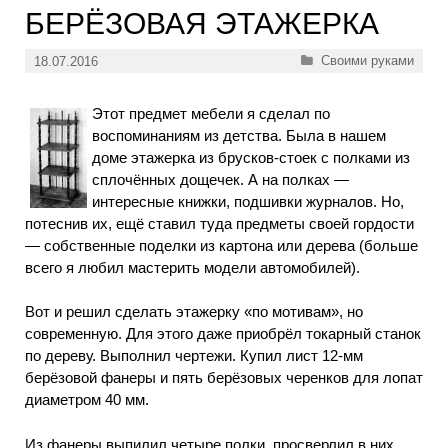
БЕРЁЗОВАЯ ЭТАЖЕРКА
Рубрики
Своими руками
18.07.2016
Этот предмет мебели я сделал по
воспоминаниям из детства. Была в нашем
доме этажерка из брусков-стоек с полками из
сплочённых дощечек. А на полках —
интересные книжки, подшивки журналов. Но,
потеснив их, ещё ставил туда предметы своей гордости
— собственные поделки из картона или дерева (больше
всего я любил мастерить модели автомобилей).
Вот и решил сделать этажерку «по мотивам», но
современную. Для этого даже приобрёл токарный станок
по дереву. Выполнил чертежи. Купил лист 12-мм
берёзовой фанеры и пять берёзовых черенков для лопат
диаметром 40 мм.
Из фанеры выпилил четыре полки, просверлил в них