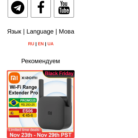
Язык | Language | Мова
RU
|
EN
|
UA
Рекомендуем