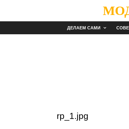
Перейти
МО
к
содержимому
ДЕЛАЕМ САМИ
СОВ
rp_1.jpg