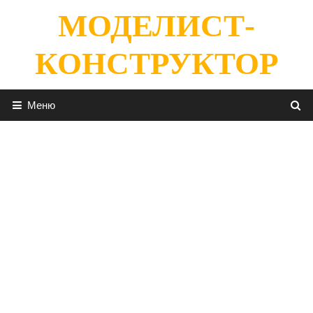
Перейти
МОДЕЛИСТ-
к
содержимому
КОНСТРУКТОР
Меню