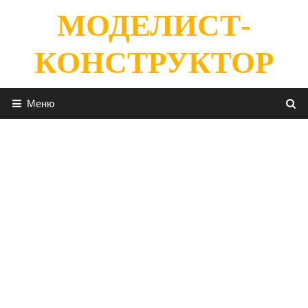
Перейти
МОДЕЛИСТ-
к
содержимому
КОНСТРУКТОР
Меню