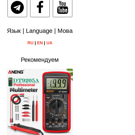
Язык | Language | Мова
RU
|
EN
|
UA
Рекомендуем