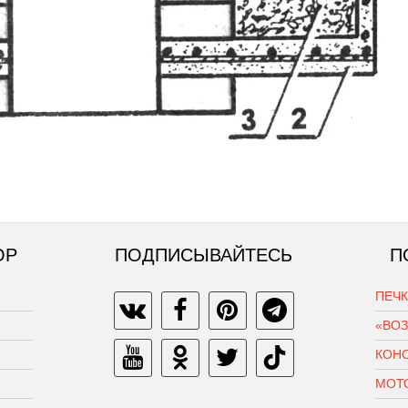
ОР
ПОДПИСЫВАЙТЕСЬ
П
ПЕЧ
«ВО
КОН
МОТ