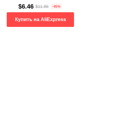
$6.46
$11.86
-45%
Купить на AliExpress