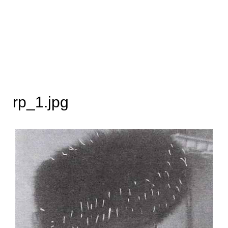
rp_1.jpg