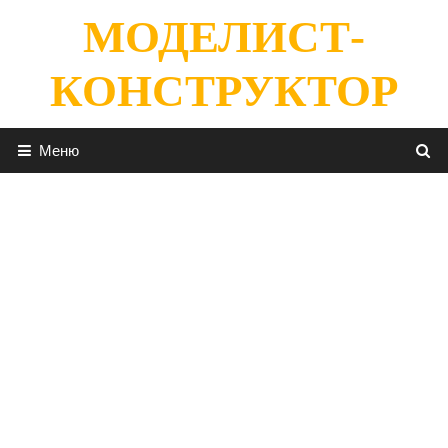
Перейти
МОДЕЛИСТ-
к
содержимому
КОНСТРУКТОР
Меню