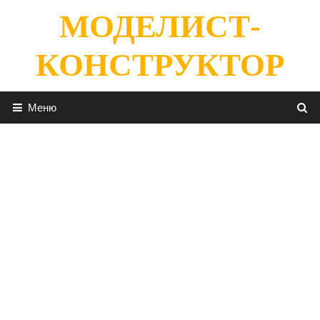
Перейти
МОДЕЛИСТ-
к
содержимому
КОНСТРУКТОР
Меню