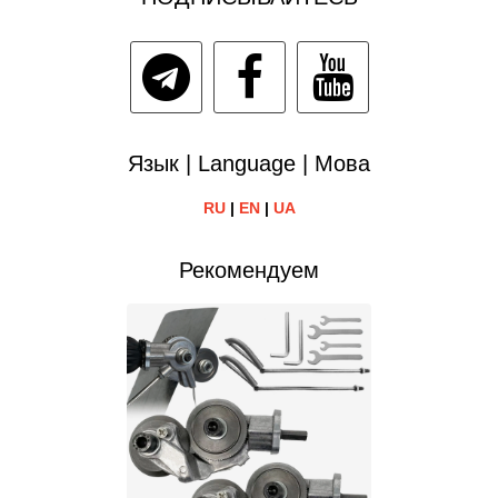
Язык | Language | Мова
RU
|
EN
|
UA
Рекомендуем