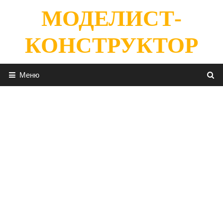
Перейти
МОДЕЛИСТ-
к
содержимому
КОНСТРУКТОР
Меню