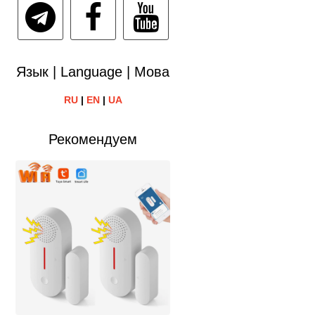
Язык | Language | Мова
RU
|
EN
|
UA
Рекомендуем