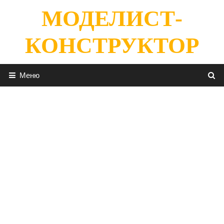
Перейти
МОДЕЛИСТ-
к
содержимому
КОНСТРУКТОР
Меню