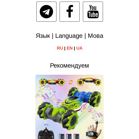
Язык | Language | Мова
RU
|
EN
|
UA
Рекомендуем