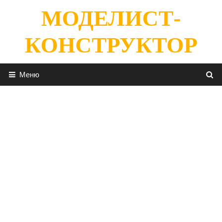
Перейти
МОДЕЛИСТ-
к
содержимому
КОНСТРУКТОР
Меню