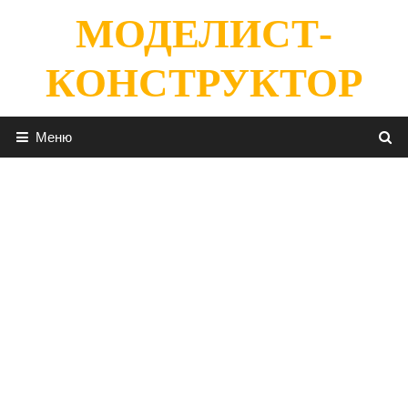
Перейти
МОДЕЛИСТ-
к
содержимому
КОНСТРУКТОР
Меню