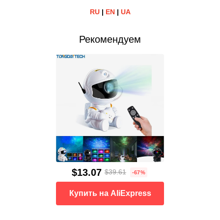
RU
|
EN
|
UA
Рекомендуем
$13.07
$39.61
-67%
Купить на AliExpress