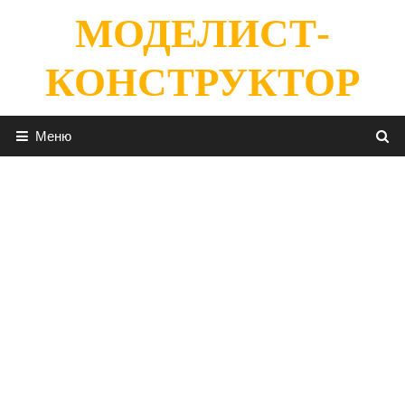
Перейти
МОДЕЛИСТ-
к
содержимому
КОНСТРУКТОР
Меню