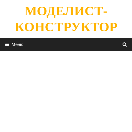
Перейти
МОДЕЛИСТ-
к
содержимому
КОНСТРУКТОР
Меню