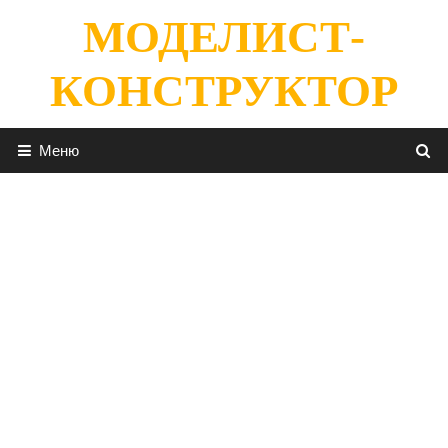
Перейти
МОДЕЛИСТ-
к
содержимому
КОНСТРУКТОР
Меню