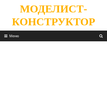
Перейти
МОДЕЛИСТ-
к
содержимому
КОНСТРУКТОР
Меню