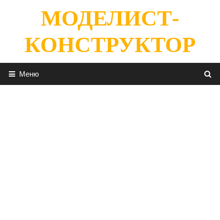
Перейти
МОДЕЛИСТ-
к
содержимому
КОНСТРУКТОР
Меню