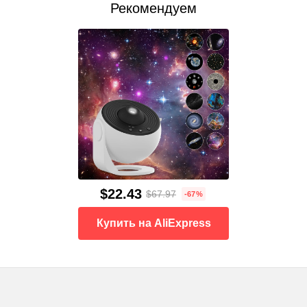
Рекомендуем
$22.43
$67.97
-67%
Купить на AliExpress