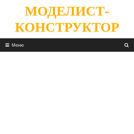
Перейти
МОДЕЛИСТ-
к
содержимому
КОНСТРУКТОР
Меню