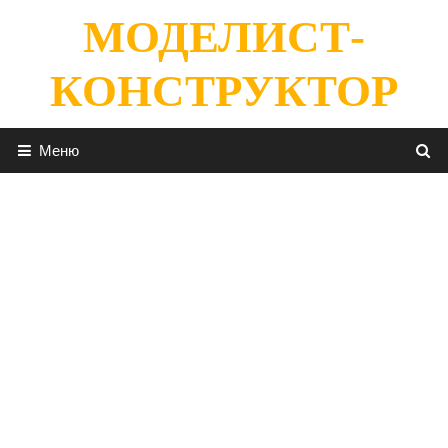
Перейти
МОДЕЛИСТ-
к
содержимому
КОНСТРУКТОР
Меню