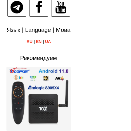
Язык | Language | Мова
RU
|
EN
|
UA
Рекомендуем