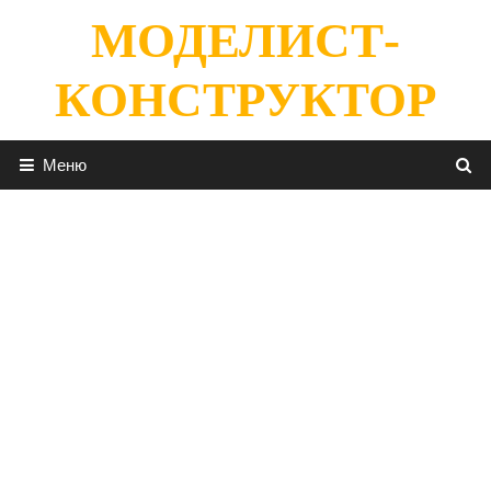
Перейти
МОДЕЛИСТ-
к
содержимому
КОНСТРУКТОР
Меню