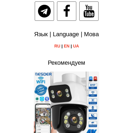
Язык | Language | Мова
RU
|
EN
|
UA
Рекомендуем