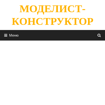
Перейти
МОДЕЛИСТ-
к
содержимому
КОНСТРУКТОР
Меню