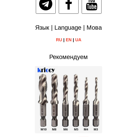
Язык | Language | Мова
RU
|
EN
|
UA
Рекомендуем