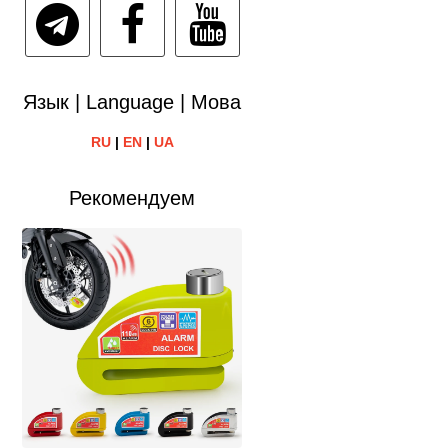
Язык | Language | Мова
RU
|
EN
|
UA
Рекомендуем