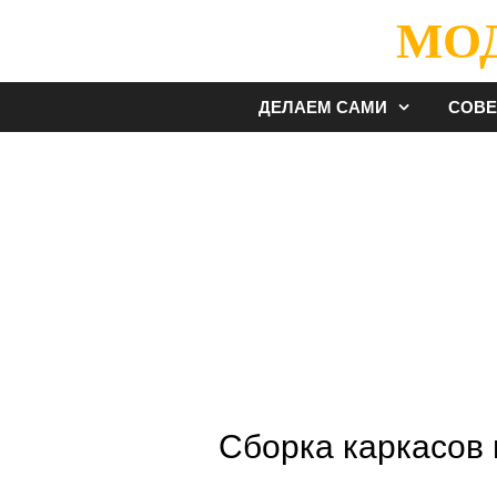
Перейти
МО
к
содержимому
ДЕЛАЕМ САМИ
СОВ
Сборка каркасов 