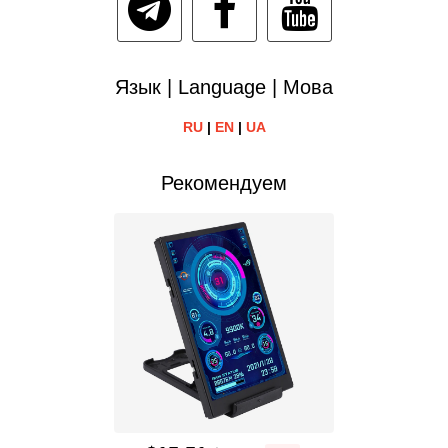
Язык | Language | Мова
RU
|
EN
|
UA
Рекомендуем