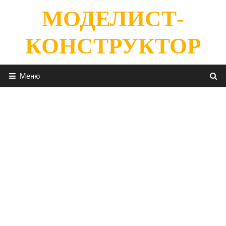
Перейти
МОДЕЛИСТ-
к
содержимому
КОНСТРУКТОР
Меню